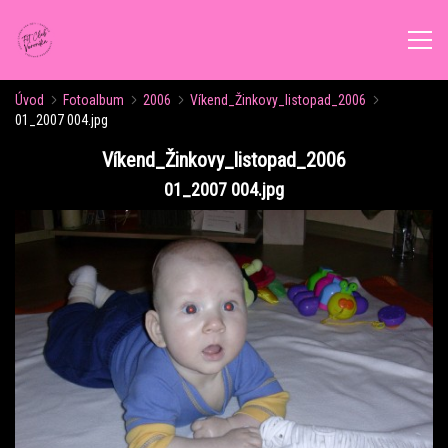
Úvod
Fotoalbum
2006
Víkend_Žinkovy_listopad_2006
ÚVOD
01_2007 004.jpg
Víkend_Žinkovy_listopad_2006
AKTUALITY
01_2007 004.jpg
ROZVRH CVIČENÍ
KALENDÁŘ AKCÍ
FORMY CVIČENÍ
VÝŽIVOVÉ PORADENSTVÍ