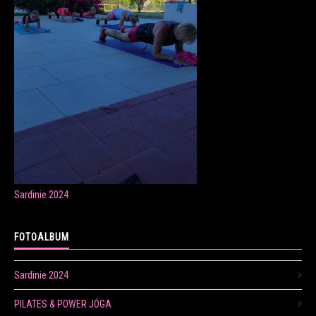
ONLINE LEKCE CVIČENÍ
Veronika Fránová
+420 724 023 632
veronika.franova@centrum.cz
Sardinie 2024
Update cookies preferences
FOTOALBUM
Sardinie 2024
PILATES & POWER JÓGA