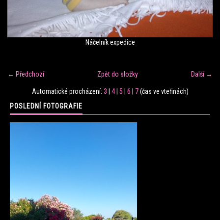
FITNESS TRÉNINK
Náčelník expedice
VERONIKA FRÁNOVÁ
← Předchozí
Zpět do složky
Další →
FIT CLUB VERONIKA
Automatické procházení:
3
|
4
|
5
|
6
|
7
(čas ve vteřinách)
POSLEDNÍ FOTOGRAFIE
KONTAKT
FOTOALBUM
KE STAŽENÍ
CENÍK